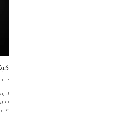
كيف
يوليو 2, 2024
لا يت
فمن و
على 